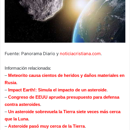
Fuente: Panorama Diario y
noticiacristiana.com
.
Información relacionada:
–
Meteorito causa cientos de heridos y daños materiales en
Rusia
.
–
Impact Earth!: Simula el impacto de un asteroide
.
–
Congreso de EEUU aprueba presupuesto para defensa
contra asteroides
.
–
Un asteroide sobrevuela la Tierra siete veces más cerca
que la Luna
.
–
Asteroide pasó muy cerca de la Tierra
.