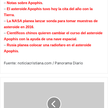
–
Notas sobre Apophis
.
–
El asteroide Apophis tuvo hoy la cita del año con la
Tierra
.
–
La NASA planea lanzar sonda para tomar muestras de
asteroide en 2016
.
–
Científicos chinos quieren cambiar el curso del asteroide
Apophis con la ayuda de una nave espacial
.
–
Rusia planea colocar una radiofaro en el asteroide
Apophis
.
Fuente: noticiacristiana.com / Panorama Diario
El
Universo
es
más
viejo