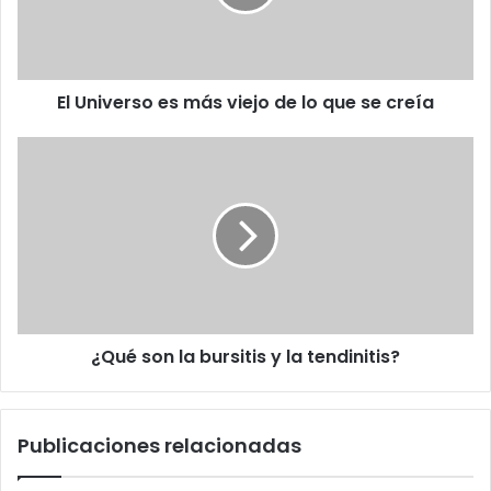
de
lo
que
se
El Universo es más viejo de lo que se creía
creía
¿Qué
son
la
bursitis
y
la
tendinitis?
¿Qué son la bursitis y la tendinitis?
Publicaciones relacionadas