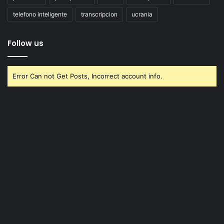
telefono inteligente
transcripcion
ucrania
Follow us
Error Can not Get Posts, Incorrect account info.