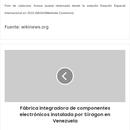
Foto de cabecera: Aurora austral observada desde la estación Estación Espacial
Internacional en 2010 (NASA/Wikimedia Commons).
Fuente: wikinews.org
Fábrica
integradora
de
componentes
electrónicos
instalada
por
Síragon
en
Fábrica integradora de componentes
Venezuela
electrónicos instalada por Síragon en
Venezuela