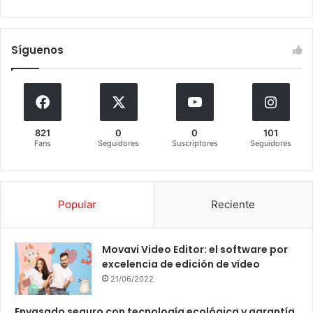
Síguenos
821
0
0
101
Fans
Seguidores
Suscriptores
Seguidores
Popular
Reciente
Movavi Video Editor: el software por
excelencia de edición de vídeo
21/06/2022
Envasado seguro con tecnología ecológica y garantía