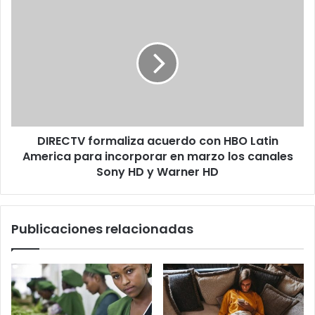
DIRECTV
formaliza
acuerdo
con
HBO
Latin
America
para
incorporar
DIRECTV formaliza acuerdo con HBO Latin
en
marzo
America para incorporar en marzo los canales
los
Sony HD y Warner HD
canales
Sony
HD
Publicaciones relacionadas
y
Warner
HD