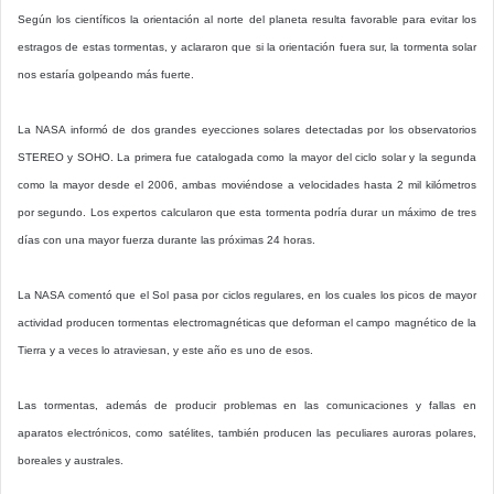
Según los científicos la orientación al norte del planeta resulta favorable para evitar los
estragos de estas tormentas, y aclararon que si la orientación fuera sur, la tormenta solar
nos estaría golpeando más fuerte.
La NASA informó de dos grandes eyecciones solares detectadas por los observatorios
STEREO y SOHO. La primera fue catalogada como la mayor del ciclo solar y la segunda
como la mayor desde el 2006, ambas moviéndose a velocidades hasta 2 mil kilómetros
por segundo. Los expertos calcularon que esta tormenta podría durar un máximo de tres
días con una mayor fuerza durante las próximas 24 horas.
La NASA comentó que el Sol pasa por ciclos regulares, en los cuales los picos de mayor
actividad producen tormentas electromagnéticas que deforman el campo magnético de la
Tierra y a veces lo atraviesan, y este año es uno de esos.
Las tormentas, además de producir problemas en las comunicaciones y fallas en
aparatos electrónicos, como satélites, también producen las peculiares auroras polares,
boreales y australes.