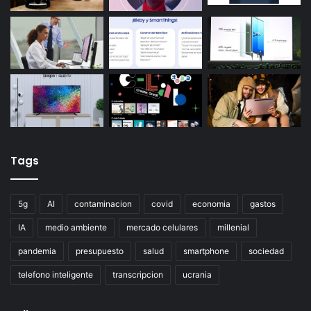
Tags
5g
AI
contaminacion
covid
economia
gastos
IA
medio ambiente
mercado celulares
millenial
pandemia
presupuesto
salud
smartphone
sociedad
telefono inteligente
transcripcion
ucrania