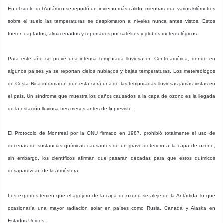
En el suelo del Antártico se reportó un invierno más cálido, mientras que varios kilómetros
sobre el suelo las temperaturas se desplomaron a niveles nunca antes vistos. Estos
fueron captados, almacenados y reportados por satélites y globos metereológicos.
Para este año se prevé una intensa temporada lluviosa en Centroamérica, donde en
algunos países ya se reportan cielos nublados y bajas temperaturas. Los metereólogos
de Costa Rica informaron que esta será una de las temporadas lluviosas jamás vistas en
el país. Un síndrome que muestra los daños causados a la capa de ozono es la llegada
de la estación lluviosa tres meses antes de lo previsto.
El Protocolo de Montreal por la ONU firmado en 1987, prohibió totalmente el uso de
decenas de sustancias químicas causantes de un grave deterioro a la capa de ozono,
sin embargo, los científicos afirman que pasarán décadas para que estos químicos
desaparezcan de la atmósfera.
Los expertos temen que el agujero de la capa de ozono se aleje de la Antártida, lo que
ocasionaría una mayor radiación solar en países como Rusia, Canadá y Alaska en
Estados Unidos.