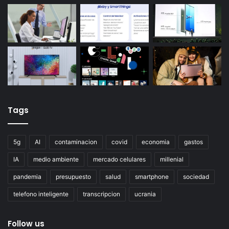
Tags
5g
AI
contaminacion
covid
economia
gastos
IA
medio ambiente
mercado celulares
millenial
pandemia
presupuesto
salud
smartphone
sociedad
telefono inteligente
transcripcion
ucrania
Follow us