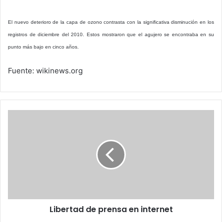
El nuevo deterioro de la capa de ozono contrasta con la significativa disminución en los
registros de diciembre del 2010. Estos mostraron que el agujero se encontraba en su
punto más bajo en cinco años.
Fuente: wikinews.org
Libertad
de
prensa
en
internet
Libertad de prensa en internet