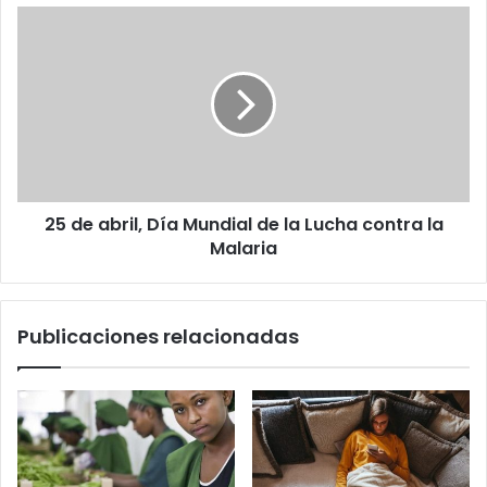
25
de
abril,
Día
Mundial
de
la
Lucha
contra
25 de abril, Día Mundial de la Lucha contra la
la
Malaria
Malaria
Publicaciones relacionadas