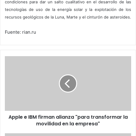
condiciones para dar un salto cualitativo en el desarrollo de las
tecnologías de uso de la energía solar y la explotación de los
recursos geológicos de la Luna, Marte y el cinturón de asteroides.
Fuente: rian.ru
Apple
e
IBM
firman
alianza
"para
transformar
la
movilidad
Apple e IBM firman alianza "para transformar la
en
la
movilidad en la empresa"
empresa"