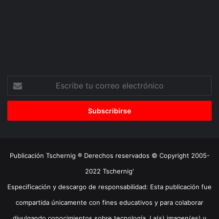
Escribe
tu
correo
electrónico
Publicación Tschernig ® Derechos reservados © Copyright 2005-
2022 Tschernig'
Especificación y descargo de responsabilidad: Esta publicación fue
compartida únicamente con fines educativos y para colaborar
divulgando conocimientos sobre tecnología. La(s) imagen(es) y