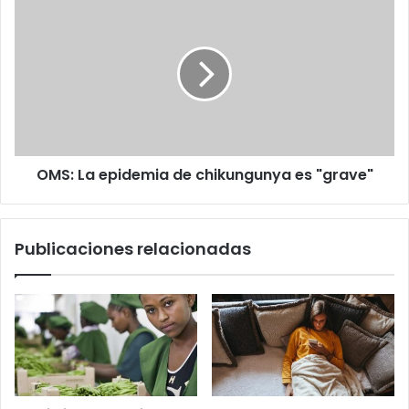
OMS:
La
epidemia
de
chikungunya
es
"grave"
OMS: La epidemia de chikungunya es "grave"
Publicaciones relacionadas