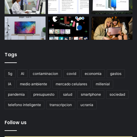
Tags
5g
AI
contaminacion
covid
economia
gastos
IA
medio ambiente
mercado celulares
millenial
pandemia
presupuesto
salud
smartphone
sociedad
telefono inteligente
transcripcion
ucrania
Follow us