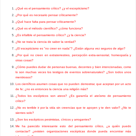
¿Qué es el pensamiento crítico? ¿y el escepticismo?
¿Por qué es necesario pensar críticamente?
¿Qué hace falta para pensar críticamente?
¿Qué es el método científico? ¿cómo funciona?
¿Es infalible el pensamiento crítico? ¿y la ciencia?
¿No se trata la ciencia de saber la verdad?
¿El escepticismo es "no creer en nada"? ¿Están alguna vez seguros de algo?
¿Por qué no creen en extraterrestres, percepción extra-sensorial, homeopatía y
otras cosas?
¿Cómo puedes dudar de personas buenas, decentes y bien intencionadas, como
lo son muchas veces los testigos de eventos sobrenaturales? ¿Son todos unos
mentirosos?
Los científicos asumen cosas que no pueden demostrar, que aceptan por un acto
de fe; ¿no es entonces la ciencia una religión más?
¿Todos los escépticos son ateos? ¿Es garantía el ateísmo de pensamiento
crítico?
¿No es terrible ir por la vida sin creencias que te apoyen y te den valor? ¿No te
sientes solo?
¿Son los escépticos pesimistas, cínicos y arrogantes?
Me ha parecido interesante esto del pensamiento crítico, ¿a quién puedo
contactar? ¿existen organizaciones escépticas donde pueda encontrar más