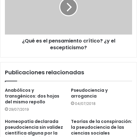
pensamiento
crítico?
¿y
el
escepticismo?
¿Qué es el pensamiento crítico? ¿y el
escepticismo?
Publicaciones relacionadas
Anabólicos y
Pseudociencia y
transgénicos: dos hojas
arrogancia
del mismo repollo
04/07/2018
29/07/2019
Homeopatía declarada
Teorías de la conspiración:
pseudociencia sin validez
la pseudociencia de las
científica alguna por la
ciencias sociales