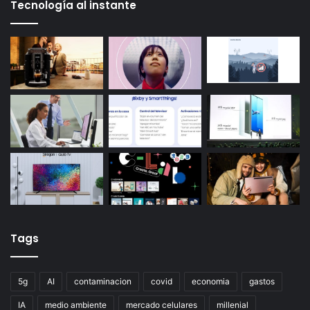
Tecnología al instante
Tags
5g
AI
contaminacion
covid
economia
gastos
IA
medio ambiente
mercado celulares
millenial