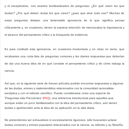
y el escepticismo, nos veamos bombardeados de preguntas: ¿En qué creen los que
dudan? ¿Por qué deben dudar los que creen? ¿para que sirve todo eso? Muchas de
estas preguntas delatan una lamentable ignorancia de lo que significa pensar
críticamente y, en ocasiones, tienen la expresa intención de menoscabar la importancia y
el alcance del pensamiento crítico y la búsqueda de evidencia.
Es para combatir esta ignorancia, en ocasiones involuntaria y en otras no tanto, que
recabamos una corta lista de preguntas comunes y les damos respuestas que deberían
de dar una buena idea de en qué consiste el pensamiento crítico y de cómo trabaja la
ciencia.
Así que, en la siguiente serie de breves artículos podrán encontrar respuestas a algunas
de las dudas, errores y malentendidos relacionados con la comunidad racionalista
escéptica y con el método científico. Puede considerarse como una especie de
'Preguntas más Frecuentes' (
FAQ
), una referencia introductoria para aquellos que,
aunque están un poco familiarizados con la idea del pensamiento crítico, aún tienen
dudas o aprehensión ante la idea de su aplicación en la vida diaria.
No pretendemos ser exhaustivos ni excesivamente rigurosos, sólo buscamos aclarar
dudas comunes y errores populares relacionados con la ciencia, su método y su filosofía.