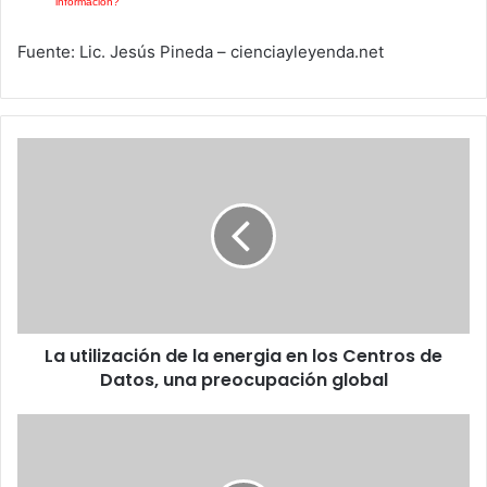
información?
Fuente: Lic. Jesús Pineda – cienciayleyenda.net
La
utilización
de
la
energia
en
los
Centros
de
La utilización de la energia en los Centros de
Datos,
una
Datos, una preocupación global
preocupación
global
¿Qué
es
el