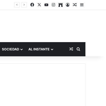
Facebook
X
YouTube
Instagram
Archive
Acceso
Publicación al a
Barra lateral
Publicación al aza
Buscar por
SOCIEDAD
AL INSTANTE