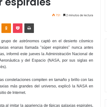
 espirales'
751
2 minutos de lectura
VKontakte
Odnoklassniki
Pocket
Imprimir
 grupo de astrónomos captó en el desierto cósmico
axias enanas llamada "súper espirales" nunca antes
tas, informó este jueves la Administración Nacional de
Aeronáutica y del Espacio (NASA, por sus siglas en
lés).
as constelaciones compiten en tamaño y brillo con las
axias más grandes del universo, explicó la NASA en
sitio de Internet.
ta al imitar la apariencia de típicas galaxias espirales,