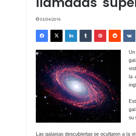
llamadas 'súper
03/04/2016
Facebook
X
LinkedIn
Tumblr
Pinterest
Reddit
Un
gal
vis
la 
ing
Est
gal
su 
Las galaxias descubiertas se ocultaron a la vis