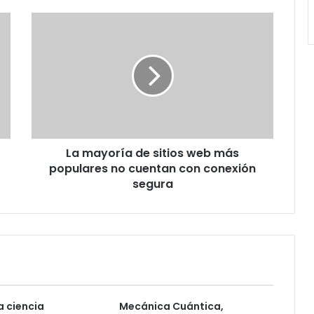
La
mayoría
de
sitios
web
más
populares
no
cuentan
La mayoría de sitios web más
con
conexión
populares no cuentan con conexión
segura
segura
la ciencia
Mecánica Cuántica,