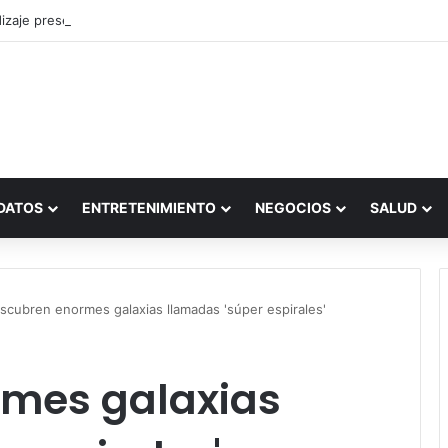
zaje presencial vs. por internet
DATOS
ENTRETENIMIENTO
NEGOCIOS
SALUD
scubren enormes galaxias llamadas 'súper espirales'
mes galaxias