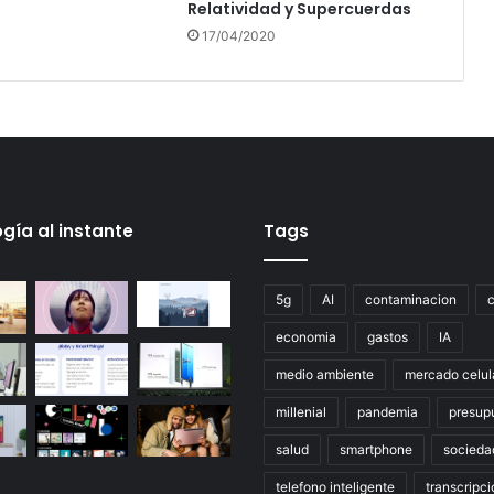
Relatividad y Supercuerdas
17/04/2020
gía al instante
Tags
5g
AI
contaminacion
economia
gastos
IA
medio ambiente
mercado celul
millenial
pandemia
presup
salud
smartphone
socieda
telefono inteligente
transcripci