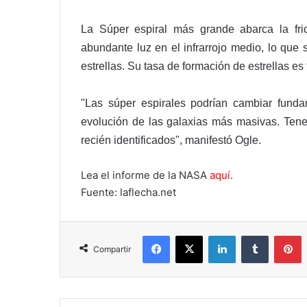
La Súper espiral más grande abarca la frio
abundante luz en el infrarrojo medio, lo que 
estrellas. Su tasa de formación de estrellas es
"Las súper espirales podrían cambiar fund
evolución de las galaxias más masivas. Ten
recién identificados", manifestó Ogle.
Lea el informe de la NASA
aquí
.
Fuente: laflecha.net
Facebook
X
LinkedIn
Tumblr
P
Compartir