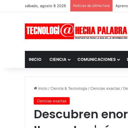
sábado, agosto 8 2026
Noticias de última hora
Aprendi
INICIO
CIENCIA
COMUNICACIONES
Inicio
/
Ciencia & Tecnología
/
Ciencias exactas
/
De
Ciencias exactas
Descubren enor