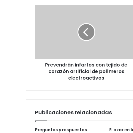
Prevendrán
infartos
con
tejido
de
corazón
artificial
de
polímeros
Prevendrán infartos con tejido de
electroactivos
corazón artificial de polímeros
electroactivos
Publicaciones relacionadas
Preguntas y respuestas
El azar en 