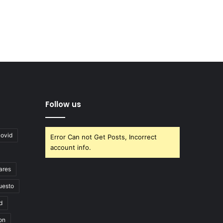
Follow us
covid
Error Can not Get Posts, Incorrect
account info.
ares
uesto
d
on