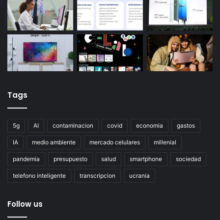
Tags
5g
AI
contaminacion
covid
economia
gastos
IA
medio ambiente
mercado celulares
millenial
pandemia
presupuesto
salud
smartphone
sociedad
telefono inteligente
transcripcion
ucrania
Follow us