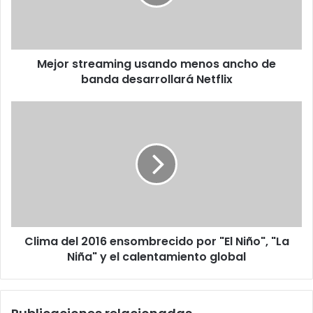
de
banda
desarrollará
Netflix
Mejor streaming usando menos ancho de
banda desarrollará Netflix
Clima
del
2016
ensombrecido
por
"El
Niño",
"La
Niña"
Clima del 2016 ensombrecido por "El Niño", "La
y
el
Niña" y el calentamiento global
calentamiento
global