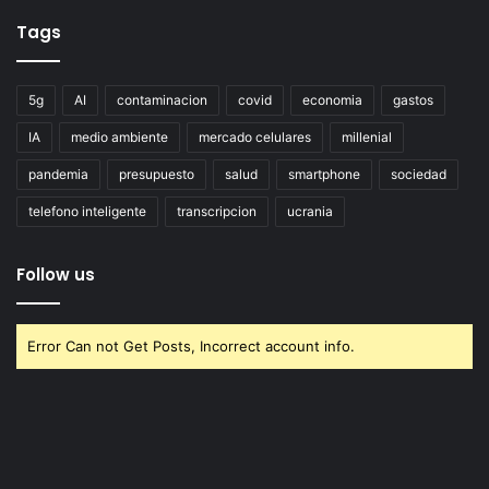
Tags
5g
AI
contaminacion
covid
economia
gastos
IA
medio ambiente
mercado celulares
millenial
pandemia
presupuesto
salud
smartphone
sociedad
telefono inteligente
transcripcion
ucrania
Follow us
Error Can not Get Posts, Incorrect account info.