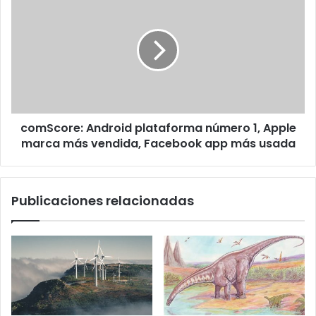
Android
plataforma
número
1,
Apple
marca
más
vendida,
comScore: Android plataforma número 1, Apple
Facebook
app
marca más vendida, Facebook app más usada
más
usada
Publicaciones relacionadas