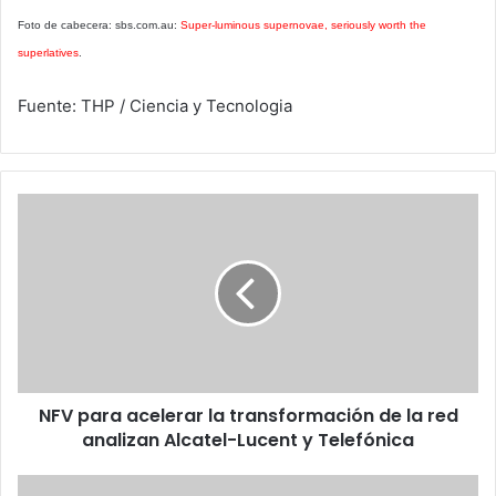
Foto de cabecera: sbs.com.au:
Super-luminous supernovae, seriously worth the
superlatives
.
Fuente: THP / Ciencia y Tecnologia
NFV
para
acelerar
la
transformación
de
la
red
analizan
NFV para acelerar la transformación de la red
Alcatel-
Lucent
analizan Alcatel-Lucent y Telefónica
y
Telefónica
comScore: